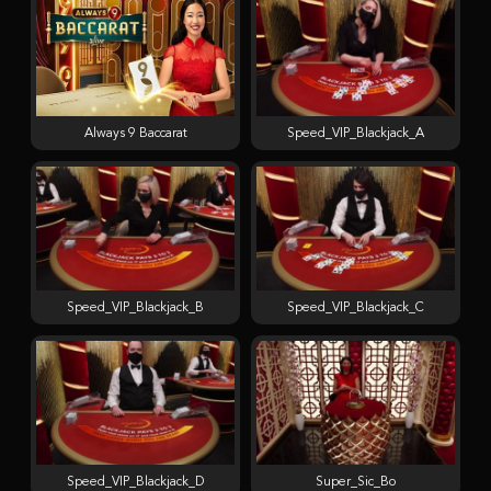
Always 9 Baccarat
Speed_VIP_Blackjack_A
Speed_VIP_Blackjack_B
Speed_VIP_Blackjack_C
Speed_VIP_Blackjack_D
Super_Sic_Bo