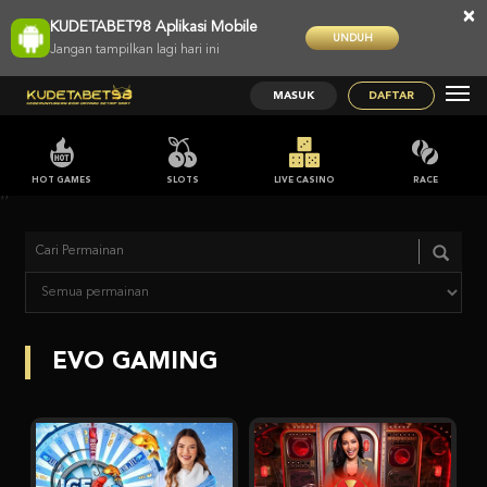
×
KUDETABET98 Aplikasi Mobile
UNDUH
Jangan tampilkan lagi hari ini
MASUK
DAFTAR
HOT GAMES
SLOTS
LIVE CASINO
RACE
;;
EVO GAMING