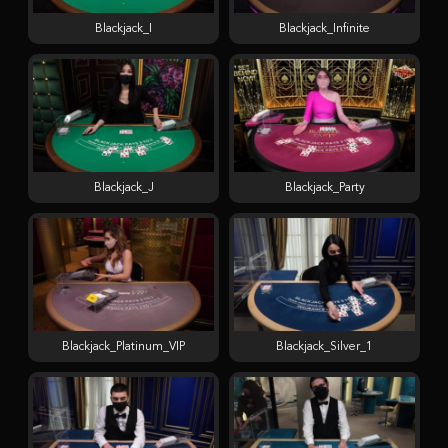
Blackjack_I
Blackjack_Infinite
Blackjack_J
Blackjack_Party
Blackjack_Platinum_VIP
Blackjack_Silver_1