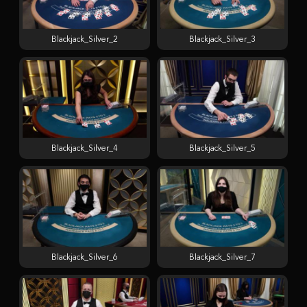
Blackjack_Silver_2
Blackjack_Silver_3
Blackjack_Silver_4
Blackjack_Silver_5
Blackjack_Silver_6
Blackjack_Silver_7