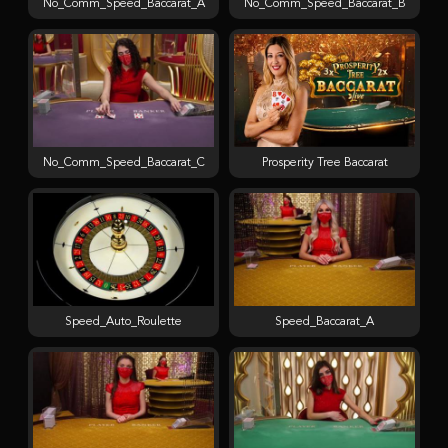
No_Comm_Speed_Baccarat_A
No_Comm_Speed_Baccarat_B
No_Comm_Speed_Baccarat_C
Prosperity Tree Baccarat
Speed_Auto_Roulette
Speed_Baccarat_A