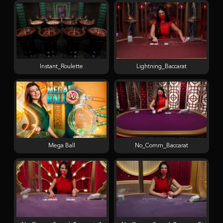
Instant_Roulette
Lightning_Baccarat
Mega Ball
No_Comm_Baccarat