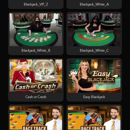
Blackjack_VIP_Z
Blackjack_White_A
Blackjack_White_B
Blackjack_White_C
Cash or Crash
Easy Blackjack