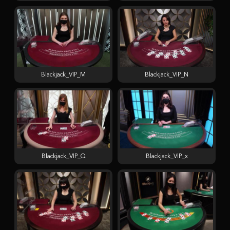
Blackjack_VIP_M
Blackjack_VIP_N
Blackjack_VIP_Q
Blackjack_VIP_x