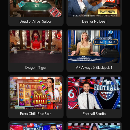
Dead or Alive: Saloon
Deal or No Deal
Dragon_Tiger
VIP Always 6 Blackjack 1
Extra Chilli Epic Spin
Football Studio