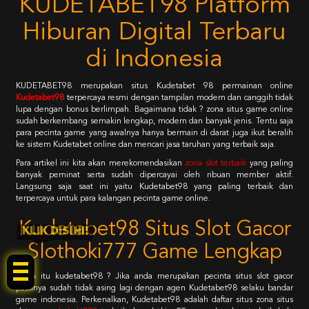
KUDETABET98 Platform
Hiburan Digital Terbaru
di Indonesia
KUDETABET98 merupakan situs Kudetabet 98 permainan online
Kudetabet98
terpercaya resmi dengan tampilan modern dan canggih tidak
lupa dengan bonus berlimpah. Bagaimana tidak ? zona situs game online
sudah berkembang semakin lengkap, modern dan banyak jenis. Tentu saja
para pecinta game yang awalnya hanya bermain di darat juga ikut beralih
ke sistem Kudetabet online dan mencari jasa taruhan yang terbaik saja.
Para artikel ini kita akan merekomendasikan
zona slot terbaik
yang paling
banyak peminat serta sudah dipercayai oleh ribuan member aktif.
Langsung saja saat ini yaitu Kudetabet98 yang paling terbaik dan
terpercaya untuk para kalangan pecinta game online.
Kudetabet98 Situs Slot Gacor
KLIK DISINI!
Slothoki777 Game Lengkap
Siapa itu kudetabet98 ? Jika anda merupakan pecinta situs slot gacor
pastinya sudah tidak asing lagi dengan agen Kudetabet98 selaku bandar
game indonesia. Perkenalkan, Kudetabet98 adalah daftar situs zona situs