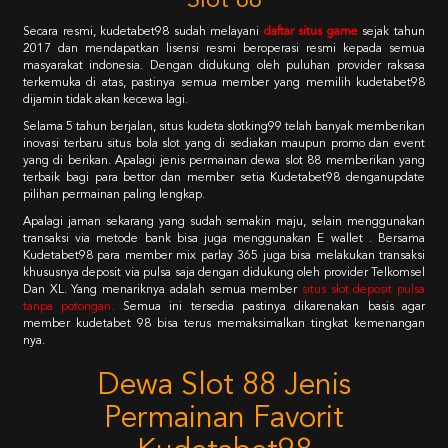
Slot 88
Secara resmi, kudetabet98 sudah melayani
daftar situs game
sejak tahun
2017 dan mendapatkan lisensi resmi beroperasi resmi kepada semua
masyarakat indonesia. Dengan didukung oleh puluhan provider raksasa
terkemuka di atas, pastinya semua member yang memilih kudetabet98
dijamin tidak akan kecewa lagi.
Selama 5 tahun berjalan, situs kudeta slotking99 telah banyak memberikan
inovasi terbaru situs bola slot yang di sediakan maupun promo dan event
yang di berikan. Apalagi jenis permainan dewa slot 88 memberikan yang
terbaik bagi para bettor dan member setia Kudetabet98 denganupdate
pilihan permainan paling lengkap.
Apalagi jaman sekarang yang sudah semakin maju, selain menggunakan
transaksi via metode bank bisa juga menggunakan E wallet . Bersama
Kudetabet98 para member mix parlay 365 juga bisa melakukan transaksi
khususnya deposit via pulsa saja dengan didukung oleh provider Telkomsel
Dan XL. Yang menariknya adalah semua member
situs slot deposit pulsa
tanpa potongan
.
Semua ini tersedia pastinya dikarenakan basis agar
member kudetabet 98 bisa terus memaksimalkan tingkat kemenangan
nya.
Dewa Slot 88 Jenis
Permainan Favorit