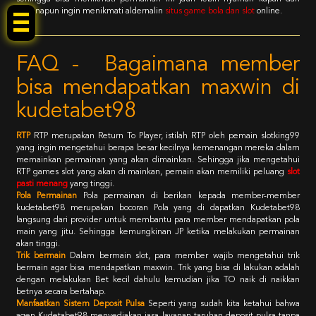
dimanapun ingin menikmati aldernalin
situs game bola dan slot
online.
FAQ - Bagaimana member
bisa mendapatkan maxwin di
kudetabet98
RTP
RTP merupakan Return To Player, istilah RTP oleh pemain slotking99
yang ingin mengetahui berapa besar kecilnya kemenangan mereka dalam
memainkan permainan yang akan dimainkan. Sehingga jika mengetahui
RTP games slot yang akan di mainkan, pemain akan memiliki peluang
slot
pasti menang
yang tinggi.
Pola Permainan
Pola permainan di berikan kepada member-member
kudetabet98 merupakan bocoran Pola yang di dapatkan Kudetabet98
langsung dari provider untuk membantu para member mendapatkan pola
main yang jitu. Sehingga kemungkinan JP ketika melakukan permainan
akan tinggi.
Trik bermain
Dalam bermain slot, para member wajib mengetahui trik
bermain agar bisa mendapatkan maxwin. Trik yang bisa di lakukan adalah
dengan melakukan Bet kecil dahulu kemudian jika TO naik di naikkan
betnya secara bertahap.
Manfaatkan Sistem Deposit Pulsa
Seperti yang sudah kita ketahui bahwa