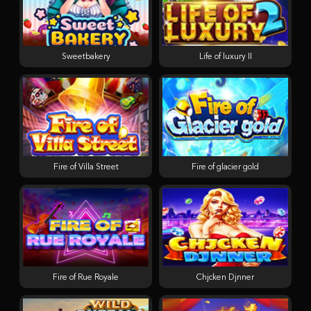
Sweetbakery
Life of luxury II
Fire of Villa Street
Fire of glacier gold
Fire of Rue Royale
Chjcken Djnner