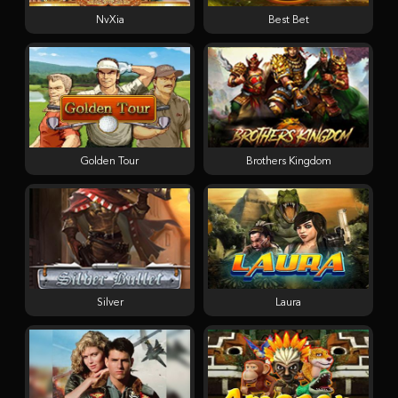
NvXia
Best Bet
Golden Tour
Brothers Kingdom
Silver
Laura