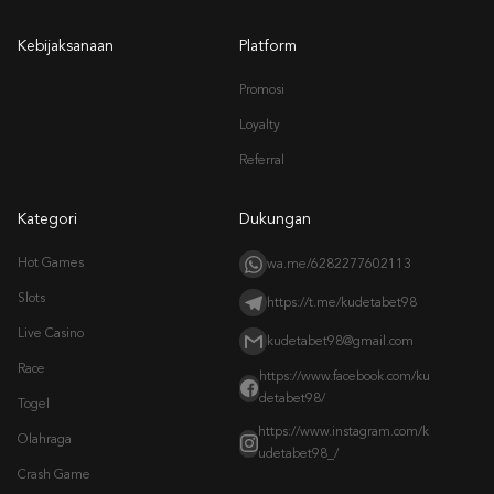
Kebijaksanaan
Platform
Promosi
Loyalty
Referral
Kategori
Dukungan
Hot Games
wa.me/6282277602113
Slots
https://t.me/kudetabet98
Live Casino
kudetabet98@gmail.com
Race
https://www.facebook.com/ku
detabet98/
Togel
https://www.instagram.com/k
Olahraga
udetabet98_/
Crash Game