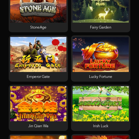
StoneAge
Fairy Garden
Emperor Gate
Lucky Fortune
Jin Qian Wa
Irish Luck