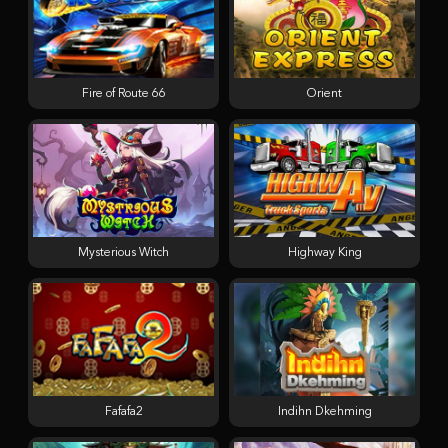
Fire of Route 66
Orient
Mysterious Witch
Highway King
Fafafa2
Indihn Dkehming