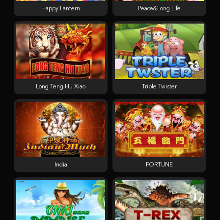
Happy Lantern
Peace&Long Life
Long Teng Hu Xiao
Triple Twister
India
FORTUNE