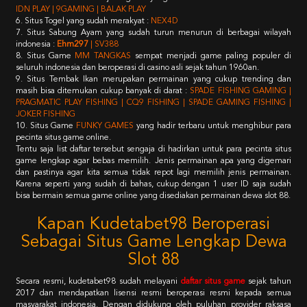
IDN PLAY | 9GAMING | BALAK PLAY
6. Situs Togel yang sudah merakyat :
NEX4D
7. Situs Sabung Ayam yang sudah turun menurun di berbagai wilayah
indonesia :
Ehm297
| SV388
8. Situs Game
MM TANGKAS
sempat menjadi game paling populer di
seluruh indonesia dan beroperasi di casino asli sejak tahun 1960an.
9. Situs Tembak Ikan merupakan permainan yang cukup trending dan
masih bisa ditemukan cukup banyak di darat :
SPADE FISHING GAMING |
PRAGMATIC PLAY FISHING | CQ9 FISHING | SPADE GAMING FISHING |
JOKER FISHING
10. Situs Game
FUNKY GAMES
yang hadir terbaru untuk menghibur para
pecinta situs game online.
Tentu saja list daftar tersebut sengaja di hadirkan untuk para pecinta situs
game lengkap agar bebas memilih. Jenis permainan apa yang digemari
dan pastinya agar kita semua tidak repot lagi memilih jenis permainan.
Karena seperti yang sudah di bahas, cukup dengan 1 user ID saja sudah
bisa bermain semua game online yang disediakan permainan dewa slot 88.
Kapan Kudetabet98 Beroperasi
Sebagai Situs Game Lengkap Dewa
Slot 88
Secara resmi, kudetabet98 sudah melayani
daftar situs game
sejak tahun
2017 dan mendapatkan lisensi resmi beroperasi resmi kepada semua
masyarakat indonesia. Dengan didukung oleh puluhan provider raksasa