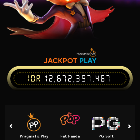
JACKPOT
PLAY
IDR
12,672,397,467
Pragmatic Play
Fat Panda
PG Soft
Slot