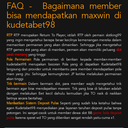
FAQ - Bagaimana member
bisa mendapatkan maxwin di
kudetabet98
RTP
RTP merupakan Return To Player, istilah RTP oleh pemain slotking99
yang ingin mengetahui berapa besar kecilnya kemenangan mereka dalam
memainkan permainan yang akan dimainkan. Sehingga jika mengetahui
RTP games slot yang akan di mainkan, pemain akan memiliki peluang
slot
pasti menang
yang tinggi.
Pola Permainan
Pola permainan di berikan kepada member-member
kudetabet98 merupakan bocoran Pola yang di dapatkan Kudetabet98
langsung dari provider untuk membantu para member mendapatkan pola
main yang jitu. Sehingga kemungkinan JP ketika melakukan permainan
akan tinggi.
Trik bermain
Dalam bermain slot, para member wajib mengetahui trik
bermain agar bisa mendapatkan maxwin. Trik yang bisa di lakukan adalah
dengan melakukan Bet kecil dahulu kemudian jika TO naik di naikkan
betnya secara bertahap.
Manfaatkan Sistem Deposit Pulsa
Seperti yang sudah kita ketahui bahwa
agen Kudetabet98 menyediakan jasa layanan taruhan deposit pulsa tanpa
potongan. Ini sangat cocok untuk member dewa slot 88
game bola deposit
pulsa
karena syarat wd TO yang diberikan sangat rendah yaitu cuma x1.