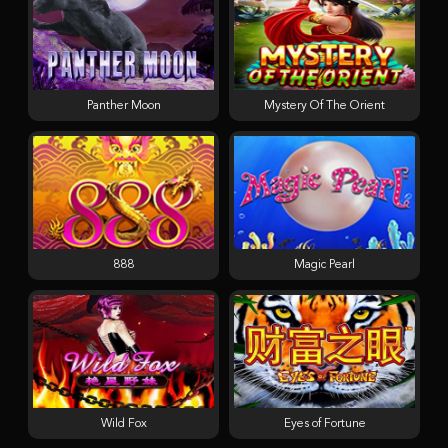
Panther Moon
Mystery Of The Orient
888
Magic Pearl
Wild Fox
Eyes of Fortune