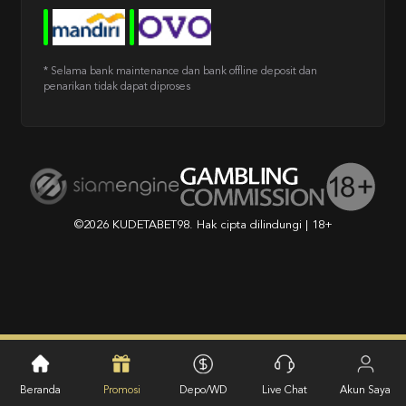
* Selama bank maintenance dan bank offline deposit dan
penarikan tidak dapat diproses
©2026 KUDETABET98. Hak cipta dilindungi | 18+
Beranda
Promosi
Depo/WD
Live Chat
Akun Saya