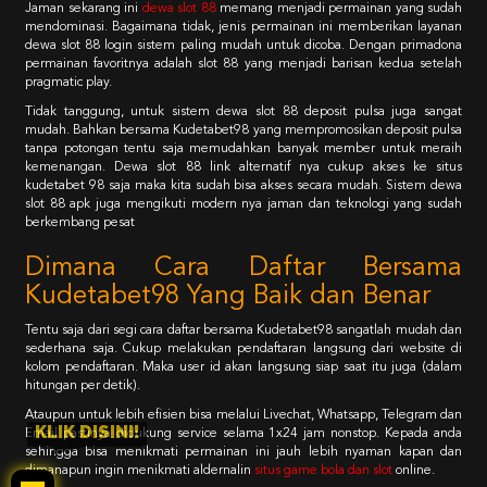
Jaman sekarang ini
dewa slot 88
memang menjadi permainan yang sudah
mendominasi. Bagaimana tidak, jenis permainan ini memberikan layanan
dewa slot 88 login sistem paling mudah untuk dicoba. Dengan primadona
permainan favoritnya adalah slot 88 yang menjadi barisan kedua setelah
pragmatic play.
Tidak tanggung, untuk sistem dewa slot 88 deposit pulsa juga sangat
mudah. Bahkan bersama Kudetabet98 yang mempromosikan deposit pulsa
tanpa potongan tentu saja memudahkan banyak member untuk meraih
kemenangan. Dewa slot 88 link alternatif nya cukup akses ke situs
kudetabet 98 saja maka kita sudah bisa akses secara mudah. Sistem dewa
slot 88 apk juga mengikuti modern nya jaman dan teknologi yang sudah
berkembang pesat
Dimana Cara Daftar Bersama
Kudetabet98 Yang Baik dan Benar
Tentu saja dari segi cara daftar bersama Kudetabet98 sangatlah mudah dan
sederhana saja. Cukup melakukan pendaftaran langsung dari website di
kolom pendaftaran. Maka user id akan langsung siap saat itu juga (dalam
hitungan per detik).
Ataupun untuk lebih efisien bisa melalui Livechat, Whatsapp, Telegram dan
KLIK DISINI!
Email pastinya didukung service selama 1x24 jam nonstop. Kepada anda
sehingga bisa menikmati permainan ini jauh lebih nyaman kapan dan
dimanapun ingin menikmati aldernalin
situs game bola dan slot
online.