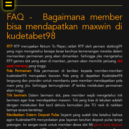
FAQ - Bagaimana member
bisa mendapatkan maxwin di
kudetabet98
RTP
RTP merupakan Return To Player, istilah RTP oleh pemain slotking99
yang ingin mengetahui berapa besar kecilnya kemenangan mereka dalam
memainkan permainan yang akan dimainkan. Sehingga jika mengetahui
RTP games slot yang akan di mainkan, pemain akan memiliki peluang
slot
pasti menang
yang tinggi.
Pola Permainan
Pola permainan di berikan kepada member-member
kudetabet98 merupakan bocoran Pola yang di dapatkan Kudetabet98
langsung dari provider untuk membantu para member mendapatkan pola
main yang jitu. Sehingga kemungkinan JP ketika melakukan permainan
akan tinggi.
Trik bermain
Dalam bermain slot, para member wajib mengetahui trik
bermain agar bisa mendapatkan maxwin. Trik yang bisa di lakukan adalah
dengan melakukan Bet kecil dahulu kemudian jika TO naik di naikkan
betnya secara bertahap.
Manfaatkan Sistem Deposit Pulsa
Seperti yang sudah kita ketahui bahwa
agen Kudetabet98 menyediakan jasa layanan taruhan deposit pulsa tanpa
potongan. Ini sangat cocok untuk member dewa slot 88
game bola deposit