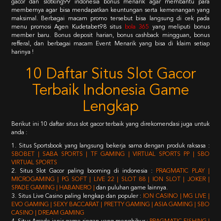
gacor dan slotking99 indonesia bonus menarik agar membantu para
membernya agar bisa mendapatkan keuntungan serta kemenangan yang
maksimal. Berbagai macam promo tersebut bisa langsung di cek pada
menu promosi Agen Kudetabet98 situs
bola 365
yang meliputi bonus
member baru. Bonus deposit harian, bonus cashback mingguan, bonus
refferal, dan berbagai macam Event Menarik yang bisa di klaim setiap
harinya !
10 Daftar Situs Slot Gacor
Terbaik Indonesia Game
Lengkap
Berikut ini 10 daftar situs slot gacor terbaik yang direkomendasi juga untuk
anda :
1. Situs Sportsbook yang langsung bekerja sama dengan produk raksasa :
SBOBET | SABA SPORTS | TF GAMING | VIRTUAL SPORTS PP | SBO
VIRTUAL SPORTS
2. Situs Slot Gacor paling booming di indonesia :
PRAGMATIC PLAY |
MICROGAMING | PG SOFT | LIVE 22 | SLOT 88 | ION SLOT | JOKER |
SPADE GAMING | HABANERO |
dan puluhan game lainnya.
3. Situs Live Casino paling lengkap dan populer :
ION CASINO | MG LIVE |
EVO GAMING | SEXY BACCARAT | PRETTY GAMING | ASIA GAMING | SBO
CASINO | DREAM GAMING