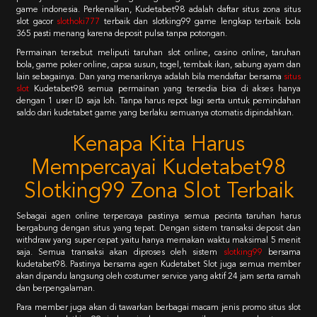
game indonesia. Perkenalkan, Kudetabet98 adalah daftar situs zona situs
slot gacor
slothoki777
terbaik dan slotking99 game lengkap terbaik bola
365 pasti menang karena deposit pulsa tanpa potongan.
Permainan tersebut meliputi taruhan slot online, casino online, taruhan
bola, game poker online, capsa susun, togel, tembak ikan, sabung ayam dan
lain sebagainya. Dan yang menariknya adalah bila mendaftar bersama
situs
slot
Kudetabet98 semua permainan yang tersedia bisa di akses hanya
dengan 1 user ID saja loh. Tanpa harus repot lagi serta untuk pemindahan
saldo dari kudetabet game yang berlaku semuanya otomatis dipindahkan.
Kenapa Kita Harus
Mempercayai Kudetabet98
Slotking99 Zona Slot Terbaik
Sebagai agen online terpercaya pastinya semua pecinta taruhan harus
bergabung dengan situs yang tepat. Dengan sistem transaksi deposit dan
withdraw yang super cepat yaitu hanya memakan waktu maksimal 5 menit
saja. Semua transaksi akan diproses oleh sistem
slotking99
bersama
kudetabet98. Pastinya bersama agen Kudetabet Slot juga semua member
akan dipandu langsung oleh costumer service yang aktif 24 jam serta ramah
dan berpengalaman.
Para member juga akan di tawarkan berbagai macam jenis promo situs slot