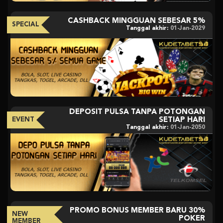
CASHBACK MINGGUAN SEBESAR 5%
SPECIAL
Tanggal akhir:
01-Jan-2029
DEPOSIT PULSA TANPA POTONGAN
EVENT
SETIAP HARI
Tanggal akhir:
01-Jan-2050
PROMO BONUS MEMBER BARU 30%
NEW
POKER
MEMBER