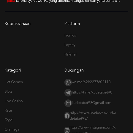
pulsa
karena syarat wd TO yang diberikan sangat rendah yaitu cuma x1.
Kebijaksanaan
Platform
Promosi
Loyalty
Referral
Kategori
Dukungan
Hot Games
wa.me/6282277602113
Slots
https://t.me/kudetabet98
Live Casino
kudetabet98@gmail.com
Race
https://www.facebook.com/ku
detabet98/
Togel
https://www.instagram.com/k
Olahraga