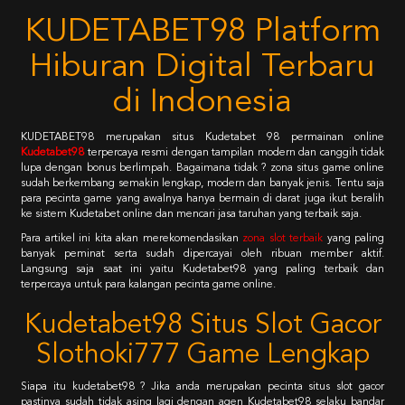
KUDETABET98 Platform
Hiburan Digital Terbaru
di Indonesia
KUDETABET98 merupakan situs Kudetabet 98 permainan online
Kudetabet98
terpercaya resmi dengan tampilan modern dan canggih tidak
lupa dengan bonus berlimpah. Bagaimana tidak ? zona situs game online
sudah berkembang semakin lengkap, modern dan banyak jenis. Tentu saja
para pecinta game yang awalnya hanya bermain di darat juga ikut beralih
ke sistem Kudetabet online dan mencari jasa taruhan yang terbaik saja.
Para artikel ini kita akan merekomendasikan
zona slot terbaik
yang paling
banyak peminat serta sudah dipercayai oleh ribuan member aktif.
Langsung saja saat ini yaitu Kudetabet98 yang paling terbaik dan
terpercaya untuk para kalangan pecinta game online.
Kudetabet98 Situs Slot Gacor
Slothoki777 Game Lengkap
Siapa itu kudetabet98 ? Jika anda merupakan pecinta situs slot gacor
pastinya sudah tidak asing lagi dengan agen Kudetabet98 selaku bandar