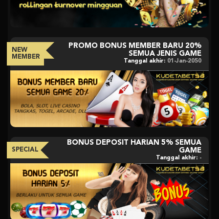
PROMO BONUS MEMBER BARU 20%
NEW
SEMUA JENIS GAME
MEMBER
Tanggal akhir:
01-Jan-2050
BONUS DEPOSIT HARIAN 5% SEMUA
SPECIAL
GAME
Tanggal akhir:
-