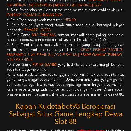
4. Situs Arcade jenis game ringan yang menghibur :
PRAGMATIC FISHING |
GAMATRON | GIOCCO PLUS | ADVANTPLAY GAMING | CQ9
5. Situs Poker salah satu jenis game yang membutuhkan keahlian khusus :
IDN PLAY | 9GAMING | BALAK PLAY
6. Situs Togel yang sudah merakyat :
NEX4D
7. Situs Sabung Ayam yang sudah turun menurun di berbagai wilayah
indonesia :
Ehm297
| SV388
8. Situs Game
MM TANGKAS
sempat menjadi game paling populer di
seluruh indonesia dan beroperasi di casino asli sejak tahun 1960an.
9. Situs Tembak Ikan merupakan permainan yang cukup trending dan
masih bisa ditemukan cukup banyak di darat :
SPADE FISHING GAMING |
PRAGMATIC PLAY FISHING | CQ9 FISHING | SPADE GAMING FISHING |
JOKER FISHING
10. Situs Game
FUNKY GAMES
yang hadir terbaru untuk menghibur para
pecinta situs game online.
Tentu saja list daftar tersebut sengaja di hadirkan untuk para pecinta situs
game lengkap agar bebas memilih. Jenis permainan apa yang digemari
dan pastinya agar kita semua tidak repot lagi memilih jenis permainan.
Karena seperti yang sudah di bahas, cukup dengan 1 user ID saja sudah
bisa bermain semua game online yang disediakan permainan dewa slot 88.
Kapan Kudetabet98 Beroperasi
Sebagai Situs Game Lengkap Dewa
Slot 88