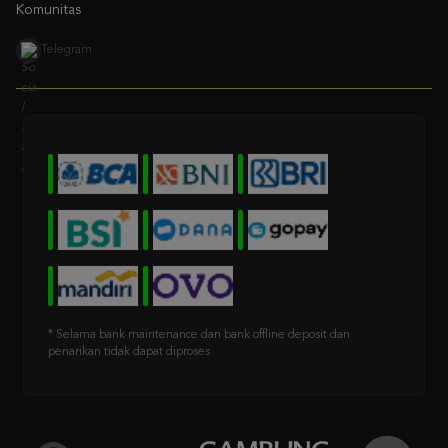
Telegram
* Selama bank maintenance dan bank offline deposit dan
penarikan tidak dapat diproses