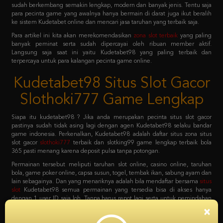
para pecinta game yang awalnya hanya bermain di darat juga ikut beralih
ke sistem Kudetabet online dan mencari jasa taruhan yang terbaik saja.
Para artikel ini kita akan merekomendasikan
zona slot terbaik
yang paling
banyak peminat serta sudah dipercayai oleh ribuan member aktif.
Langsung saja saat ini yaitu Kudetabet98 yang paling terbaik dan
terpercaya untuk para kalangan pecinta game online.
Kudetabet98 Situs Slot Gacor
Slothoki777 Game Lengkap
Siapa itu kudetabet98 ? Jika anda merupakan pecinta situs slot gacor
pastinya sudah tidak asing lagi dengan agen Kudetabet98 selaku bandar
game indonesia. Perkenalkan, Kudetabet98 adalah daftar situs zona situs
slot gacor
slothoki777
terbaik dan slotking99 game lengkap terbaik bola
365 pasti menang karena deposit pulsa tanpa potongan.
Permainan tersebut meliputi taruhan slot online, casino online, taruhan
bola, game poker online, capsa susun, togel, tembak ikan, sabung ayam dan
lain sebagainya. Dan yang menariknya adalah bila mendaftar bersama
situs
slot
Kudetabet98 semua permainan yang tersedia bisa di akses hanya
dengan 1 user ID saja loh. Tanpa harus repot lagi serta untuk pemindahan
saldo dari kudetabet game yang berlaku semuanya otomatis dipindahkan.
×
Kenapa Kita Harus