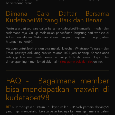
Dimana Cara Daftar Bersama
Kudetabet98 Yang Baik dan Benar
Tentu saja dari segi cara daftar bersama Kudetabet98 sangatlah mudah dan
sederhana saja. Cukup melakukan pendaftaran langsung dari website di
kolom pendaftaran. Maka user id akan langsung siap saat itu juga (dalam
hitungan per detik).
Ataupun untuk lebih efisien bisa melalui Livechat, Whatsapp, Telegram dan
Email pastinya didukung service selama 1x24 jam nonstop. Kepada anda
sehingga bisa menikmati permainan ini jauh lebih nyaman kapan dan
dimanapun ingin menikmati aldernalin
situs game bola dan slot
online.
FAQ - Bagaimana member
bisa mendapatkan maxwin di
kudetabet98
RTP
RTP merupakan Return To Player, istilah RTP oleh pemain slotking99
yang ingin mengetahui berapa besar kecilnya kemenangan mereka dalam
memainkan permainan yang akan dimainkan. Sehingga jika mengetahui