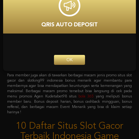
Mempercayai Kudetabet98
Slotking99 Zona Slot Terbaik
QRIS AUTO DEPOSIT
Sebagai agen online terpercaya pastinya semua pecinta taruhan harus
bergabung dengan situs yang tepat. Dengan sistem transaksi deposit dan
withdraw yang super cepat yaitu hanya memakan waktu maksimal 5 menit
saja. Semua transaksi akan diproses oleh sistem
slotking99
bersama
kudetabet98. Pastinya bersama agen Kudetabet Slot juga semua member
akan dipandu langsung oleh costumer service yang aktif 24 jam serta ramah
OK
dan berpengalaman.
Para member juga akan di tawarkan berbagai macam jenis promo situs slot
gacor dan slotking99 indonesia bonus menarik agar membantu para
membernya agar bisa mendapatkan keuntungan serta kemenangan yang
maksimal. Berbagai macam promo tersebut bisa langsung di cek pada
menu promosi Agen Kudetabet98 situs
bola 365
yang meliputi bonus
member baru. Bonus deposit harian, bonus cashback mingguan, bonus
refferal, dan berbagai macam Event Menarik yang bisa di klaim setiap
harinya !
10 Daftar Situs Slot Gacor
Terbaik Indonesia Game