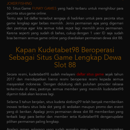
10. Situs Game
FUNKY GAMES
yang hadir terbaru untuk menghibur para
pecinta situs game online.
Tentu saja list daftar tersebut sengaja di hadirkan untuk para pecinta situs
game lengkap agar bebas memilih. Jenis permainan apa yang digemari
dan pastinya agar kita semua tidak repot lagi memilih jenis permainan.
Karena seperti yang sudah di bahas, cukup dengan 1 user ID saja sudah
bisa bermain semua game online yang disediakan permainan dewa slot 88.
Kapan Kudetabet98 Beroperasi
Sebagai Situs Game Lengkap Dewa
Slot 88
Secara resmi, kudetabet98 sudah melayani
daftar situs game
sejak tahun
2017 dan mendapatkan lisensi resmi beroperasi resmi kepada semua
masyarakat indonesia. Dengan didukung oleh puluhan provider raksasa
terkemuka di atas, pastinya semua member yang memilih kudetabet98
dijamin tidak akan kecewa lagi.
Selama 5 tahun berjalan, situs kudeta slotking99 telah banyak memberikan
inovasi terbaru situs bola slot yang di sediakan maupun promo dan event
yang di berikan. Apalagi jenis permainan dewa slot 88 memberikan yang
terbaik bagi para bettor dan member setia Kudetabet98 denganupdate
pilihan permainan paling lengkap.
Apalagi jaman sekarang yang sudah semakin maju, selain menggunakan
transaksi via metode bank bisa juga menggunakan E wallet . Bersama