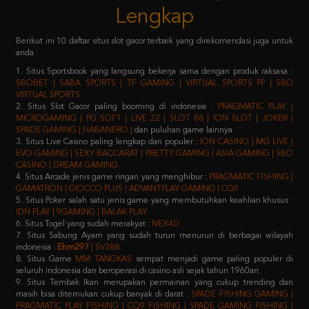
Lengkap
Berikut ini 10 daftar situs slot gacor terbaik yang direkomendasi juga untuk
anda :
1. Situs Sportsbook yang langsung bekerja sama dengan produk raksasa :
SBOBET | SABA SPORTS | TF GAMING | VIRTUAL SPORTS PP | SBO
VIRTUAL SPORTS
2. Situs Slot Gacor paling booming di indonesia :
PRAGMATIC PLAY |
MICROGAMING | PG SOFT | LIVE 22 | SLOT 88 | ION SLOT | JOKER |
SPADE GAMING | HABANERO |
dan puluhan game lainnya.
3. Situs Live Casino paling lengkap dan populer :
ION CASINO | MG LIVE |
EVO GAMING | SEXY BACCARAT | PRETTY GAMING | ASIA GAMING | SBO
CASINO | DREAM GAMING
4. Situs Arcade jenis game ringan yang menghibur :
PRAGMATIC FISHING |
GAMATRON | GIOCCO PLUS | ADVANTPLAY GAMING | CQ9
5. Situs Poker salah satu jenis game yang membutuhkan keahlian khusus :
IDN PLAY | 9GAMING | BALAK PLAY
6. Situs Togel yang sudah merakyat :
NEX4D
7. Situs Sabung Ayam yang sudah turun menurun di berbagai wilayah
indonesia :
Ehm297
| SV388
8. Situs Game
MM TANGKAS
sempat menjadi game paling populer di
seluruh indonesia dan beroperasi di casino asli sejak tahun 1960an.
9. Situs Tembak Ikan merupakan permainan yang cukup trending dan
masih bisa ditemukan cukup banyak di darat :
SPADE FISHING GAMING |
PRAGMATIC PLAY FISHING | CQ9 FISHING | SPADE GAMING FISHING |
JOKER FISHING