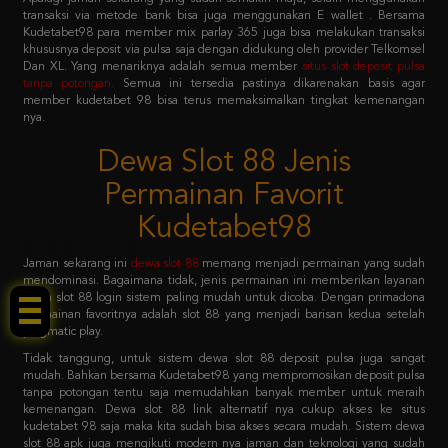
Kudetabet98 para member mix parlay 365 juga bisa melakukan transaksi
khususnya deposit via pulsa saja dengan didukung oleh provider Telkomsel
Dan XL. Yang menariknya adalah semua member
situs slot deposit pulsa
tanpa potongan
.
Semua ini tersedia pastinya dikarenakan basis agar
member kudetabet 98 bisa terus memaksimalkan tingkat kemenangan
nya.
Dewa Slot 88 Jenis
Permainan Favorit
Kudetabet98
Jaman sekarang ini
dewa slot 88
memang menjadi permainan yang sudah
KLIK DISINI!
mendominasi. Bagaimana tidak, jenis permainan ini memberikan layanan
dewa slot 88 login sistem paling mudah untuk dicoba. Dengan primadona
permainan favoritnya adalah slot 88 yang menjadi barisan kedua setelah
pragmatic play.
Tidak tanggung, untuk sistem dewa slot 88 deposit pulsa juga sangat
mudah. Bahkan bersama Kudetabet98 yang mempromosikan deposit pulsa
tanpa potongan tentu saja memudahkan banyak member untuk meraih
kemenangan. Dewa slot 88 link alternatif nya cukup akses ke situs
kudetabet 98 saja maka kita sudah bisa akses secara mudah. Sistem dewa
slot 88 apk juga mengikuti modern nya jaman dan teknologi yang sudah
berkembang pesat