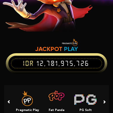
JACKPOT
PLAY
IDR
12,701,975,726
Pragmatic Play
Fat Panda
PG Soft
Slot