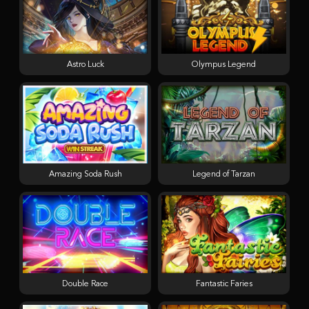
Astro Luck
Olympus Legend
Amazing Soda Rush
Legend of Tarzan
Double Race
Fantastic Faries