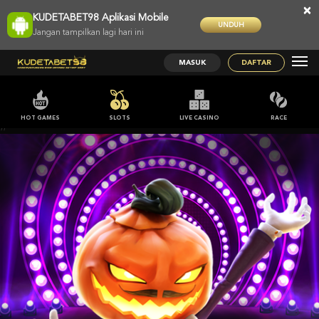
×
KUDETABET98 Aplikasi Mobile
UNDUH
Jangan tampilkan lagi hari ini
MASUK
DAFTAR
HOT GAMES
SLOTS
LIVE CASINO
RACE
;;