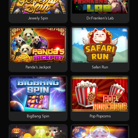
Jewely Spin
Dr.Franken’s Lab
Panda’s Jackpot
Safari Run
BigBang Spin
Pop Popcorns