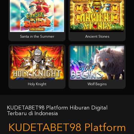
Santa in the Summer
Ancient Stones
Holy Knight
Wolf Begins
KUDETABET98 Platform Hiburan Digital
Terbaru di Indonesia
KUDETABET98 Platform