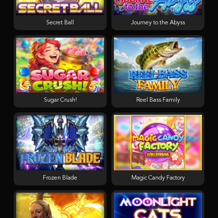
Secret Ball
Journey to the Abyss
Sugar Crush!
Reel Bass Family
Frozen Blade
Magic Candy Factory