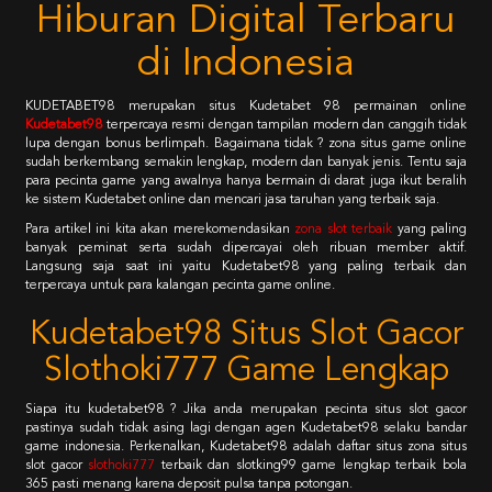
Hiburan Digital Terbaru
di Indonesia
KUDETABET98 merupakan situs Kudetabet 98 permainan online
Kudetabet98
terpercaya resmi dengan tampilan modern dan canggih tidak
lupa dengan bonus berlimpah. Bagaimana tidak ? zona situs game online
sudah berkembang semakin lengkap, modern dan banyak jenis. Tentu saja
para pecinta game yang awalnya hanya bermain di darat juga ikut beralih
ke sistem Kudetabet online dan mencari jasa taruhan yang terbaik saja.
Para artikel ini kita akan merekomendasikan
zona slot terbaik
yang paling
banyak peminat serta sudah dipercayai oleh ribuan member aktif.
Langsung saja saat ini yaitu Kudetabet98 yang paling terbaik dan
terpercaya untuk para kalangan pecinta game online.
Kudetabet98 Situs Slot Gacor
Slothoki777 Game Lengkap
Siapa itu kudetabet98 ? Jika anda merupakan pecinta situs slot gacor
pastinya sudah tidak asing lagi dengan agen Kudetabet98 selaku bandar
game indonesia. Perkenalkan, Kudetabet98 adalah daftar situs zona situs
slot gacor
slothoki777
terbaik dan slotking99 game lengkap terbaik bola
365 pasti menang karena deposit pulsa tanpa potongan.