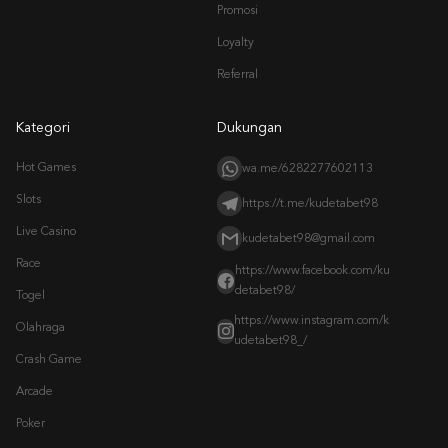
Promosi
Loyalty
Referral
Kategori
Dukungan
Hot Games
wa.me/6282277602113
Slots
https://t.me/kudetabet98
Live Casino
kudetabet98@gmail.com
Race
https://www.facebook.com/ku
detabet98/
Togel
https://www.instagram.com/k
Olahraga
udetabet98_/
Crash Game
Arcade
Poker