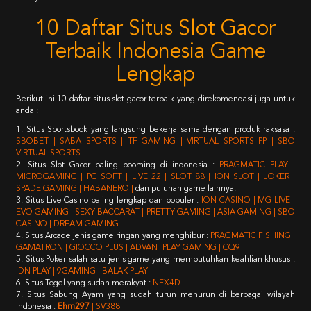
10 Daftar Situs Slot Gacor
Terbaik Indonesia Game
Lengkap
Berikut ini 10 daftar situs slot gacor terbaik yang direkomendasi juga untuk
anda :
1. Situs Sportsbook yang langsung bekerja sama dengan produk raksasa :
SBOBET | SABA SPORTS | TF GAMING | VIRTUAL SPORTS PP | SBO
VIRTUAL SPORTS
2. Situs Slot Gacor paling booming di indonesia :
PRAGMATIC PLAY |
MICROGAMING | PG SOFT | LIVE 22 | SLOT 88 | ION SLOT | JOKER |
SPADE GAMING | HABANERO |
dan puluhan game lainnya.
3. Situs Live Casino paling lengkap dan populer :
ION CASINO | MG LIVE |
EVO GAMING | SEXY BACCARAT | PRETTY GAMING | ASIA GAMING | SBO
CASINO | DREAM GAMING
4. Situs Arcade jenis game ringan yang menghibur :
PRAGMATIC FISHING |
GAMATRON | GIOCCO PLUS | ADVANTPLAY GAMING | CQ9
5. Situs Poker salah satu jenis game yang membutuhkan keahlian khusus :
IDN PLAY | 9GAMING | BALAK PLAY
6. Situs Togel yang sudah merakyat :
NEX4D
7. Situs Sabung Ayam yang sudah turun menurun di berbagai wilayah
indonesia :
Ehm297
| SV388