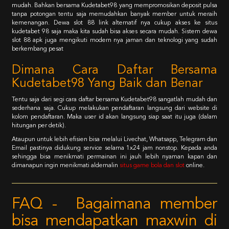
mudah. Bahkan bersama Kudetabet98 yang mempromosikan deposit pulsa
tanpa potongan tentu saja memudahkan banyak member untuk meraih
kemenangan. Dewa slot 88 link alternatif nya cukup akses ke situs
kudetabet 98 saja maka kita sudah bisa akses secara mudah. Sistem dewa
slot 88 apk juga mengikuti modern nya jaman dan teknologi yang sudah
berkembang pesat
Dimana Cara Daftar Bersama
Kudetabet98 Yang Baik dan Benar
Tentu saja dari segi cara daftar bersama Kudetabet98 sangatlah mudah dan
sederhana saja. Cukup melakukan pendaftaran langsung dari website di
kolom pendaftaran. Maka user id akan langsung siap saat itu juga (dalam
hitungan per detik).
Ataupun untuk lebih efisien bisa melalui Livechat, Whatsapp, Telegram dan
Email pastinya didukung service selama 1x24 jam nonstop. Kepada anda
sehingga bisa menikmati permainan ini jauh lebih nyaman kapan dan
dimanapun ingin menikmati aldernalin
situs game bola dan slot
online.
FAQ - Bagaimana member
bisa mendapatkan maxwin di