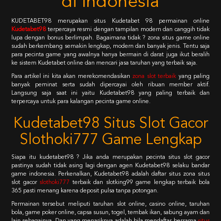
di Indonesia
KUDETABET98 merupakan situs Kudetabet 98 permainan online
Kudetabet98
terpercaya resmi dengan tampilan modern dan canggih tidak
lupa dengan bonus berlimpah. Bagaimana tidak ? zona situs game online
sudah berkembang semakin lengkap, modern dan banyak jenis. Tentu saja
para pecinta game yang awalnya hanya bermain di darat juga ikut beralih
ke sistem Kudetabet online dan mencari jasa taruhan yang terbaik saja.
Para artikel ini kita akan merekomendasikan
zona slot terbaik
yang paling
banyak peminat serta sudah dipercayai oleh ribuan member aktif.
Langsung saja saat ini yaitu Kudetabet98 yang paling terbaik dan
terpercaya untuk para kalangan pecinta game online.
Kudetabet98 Situs Slot Gacor
Slothoki777 Game Lengkap
Siapa itu kudetabet98 ? Jika anda merupakan pecinta situs slot gacor
pastinya sudah tidak asing lagi dengan agen Kudetabet98 selaku bandar
game indonesia. Perkenalkan, Kudetabet98 adalah daftar situs zona situs
slot gacor
slothoki777
terbaik dan slotking99 game lengkap terbaik bola
365 pasti menang karena deposit pulsa tanpa potongan.
Permainan tersebut meliputi taruhan slot online, casino online, taruhan
bola, game poker online, capsa susun, togel, tembak ikan, sabung ayam dan